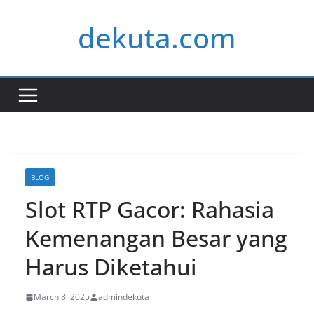
Skip
dekuta.com
to
content
BLOG
Slot RTP Gacor: Rahasia
Kemenangan Besar yang
Harus Diketahui
March 8, 2025
admindekuta