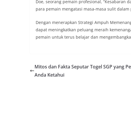
Doe, seorang pemain profesional, “Kesabaran 
para pemain mengatasi masa-masa sulit dalam 
Dengan menerapkan Strategi Ampuh Memenangkan
dapat meningkatkan peluang meraih kemenangan
pemain untuk terus belajar dan mengembangkan
Mitos dan Fakta Seputar Togel SGP yang Pe
Anda Ketahui