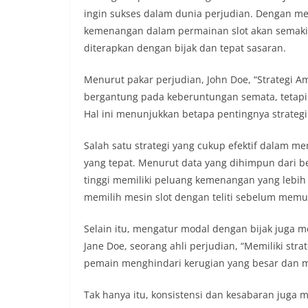
ingin sukses dalam dunia perjudian. Dengan me
kemenangan dalam permainan slot akan semakin 
diterapkan dengan bijak dan tepat sasaran.
Menurut pakar perjudian, John Doe, “Strategi 
bergantung pada keberuntungan semata, tetapi 
Hal ini menunjukkan betapa pentingnya strate
Salah satu strategi yang cukup efektif dalam 
yang tepat. Menurut data yang dihimpun dari b
tinggi memiliki peluang kemenangan yang lebih 
memilih mesin slot dengan teliti sebelum memu
Selain itu, mengatur modal dengan bijak juga 
Jane Doe, seorang ahli perjudian, “Memiliki st
pemain menghindari kerugian yang besar dan 
Tak hanya itu, konsistensi dan kesabaran juga 