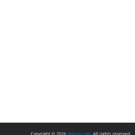
Copyright © 2026
dekuta.com
. All rights reserved.