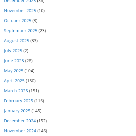
December 2025
(36)
November 2025
(10)
October 2025
(3)
September 2025
(23)
August 2025
(33)
July 2025
(2)
June 2025
(28)
May 2025
(104)
April 2025
(150)
March 2025
(151)
February 2025
(116)
January 2025
(145)
December 2024
(152)
November 2024
(146)