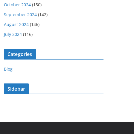
October 2024
(150)
September 2024
(142)
August 2024
(146)
July 2024
(116)
Categories
Blog
Sidebar