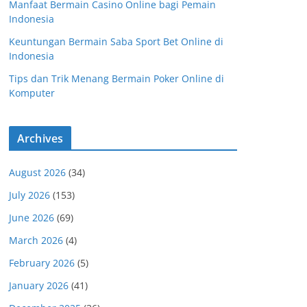
Manfaat Bermain Casino Online bagi Pemain
Indonesia
Keuntungan Bermain Saba Sport Bet Online di
Indonesia
Tips dan Trik Menang Bermain Poker Online di
Komputer
Archives
August 2026
(34)
July 2026
(153)
June 2026
(69)
March 2026
(4)
February 2026
(5)
January 2026
(41)