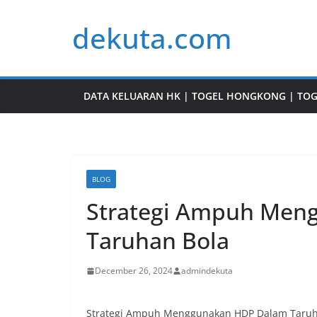
Skip
dekuta.com
to
content
DATA KELUARAN HK | TOGEL HONGKONG | TOGE
BLOG
Strategi Ampuh Men
Taruhan Bola
December 26, 2024
admindekuta
Strategi Ampuh Menggunakan HDP Dalam Taruh