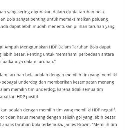
uhan yang sering digunakan dalam dunia taruhan bola.
an Bola sangat penting untuk memaksimalkan peluang
da dapat lebih mudah menentukan pilihan taruhan yang
ategi Ampuh Menggunakan HDP Dalam Taruhan Bola dapat
lebih besar. Penting untuk memahami perbedaan antara
nfaatkannya dalam taruhan.”
alam taruhan bola adalah dengan memilih tim yang memiliki
nggap sebagai underdog dan memberikan kesempatan menang
 dalam memilih tim underdog, karena tidak semua tim
patkan HDP positif.
nakan adalah dengan memilih tim yang memiliki HDP negatif.
vorit dan harus menang dengan selisih gol yang lebih besar
analis taruhan bola terkemuka, James Brown, “Memilih tim