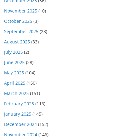
December 2025
(36)
November 2025
(10)
October 2025
(3)
September 2025
(23)
August 2025
(33)
July 2025
(2)
June 2025
(28)
May 2025
(104)
April 2025
(150)
March 2025
(151)
February 2025
(116)
January 2025
(145)
December 2024
(152)
November 2024
(146)