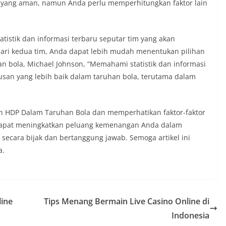
an yang aman, namun Anda perlu memperhitungkan faktor lain
atistik dan informasi terbaru seputar tim yang akan
dari kedua tim, Anda dapat lebih mudah menentukan pilihan
han bola, Michael Johnson, “Memahami statistik dan informasi
an yang lebih baik dalam taruhan bola, terutama dalam
 HDP Dalam Taruhan Bola dan memperhatikan faktor-faktor
da dapat meningkatkan peluang kemenangan Anda dalam
 secara bijak dan bertanggung jawab. Semoga artikel ini
a.
line
Tips Menang Bermain Live Casino Online di
Indonesia