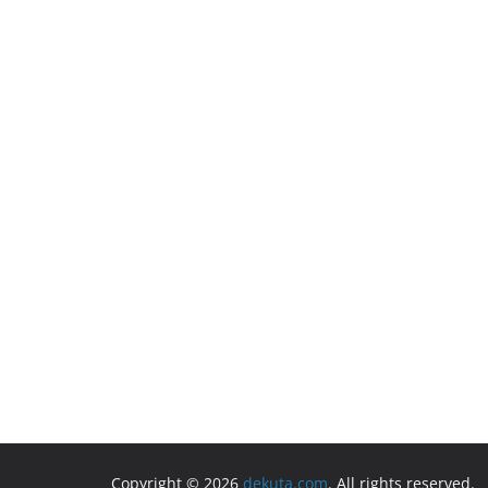
Copyright © 2026
dekuta.com
. All rights reserved.