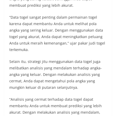
membuat prediksi yang lebih akurat.
“Data togel sangat penting dalam permainan togel
karena dapat membantu Anda untuk melihat pola
angka yang sering keluar. Dengan menggunakan data
togel yang akurat, Anda dapat meningkatkan peluang
Anda untuk meraih kemenangan,” ujar pakar judi togel
terkemuka.
Selain itu, strategi jitu menggunakan data togel juga
melibatkan analisis yang mendalam terhadap angka-
angka yang keluar. Dengan melakukan analisis yang
cermat, Anda dapat mengetahui pola angka yang
mungkin keluar di putaran selanjutnya.
“Analisis yang cermat terhadap data togel dapat
membantu Anda untuk membuat prediksi yang lebih
akurat. Dengan melakukan analisis yang mendalam,