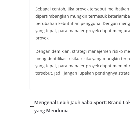
Sebagai contoh, jika proyek tersebut melibatkan
dipertimbangkan mungkin termasuk keterlamba
perubahan kebutuhan pengguna. Dengan mengide
yang tepat, para manajer proyek dapat mengur
proyek.
Dengan demikian, strategi manajemen risiko m
mengidentifikasi risiko-risiko yang mungkin t
yang tepat, para manajer proyek dapat meminim
tersebut. Jadi, jangan lupakan pentingnya stra
Mengenal Lebih Jauh Saba Sport: Brand Lok
yang Mendunia