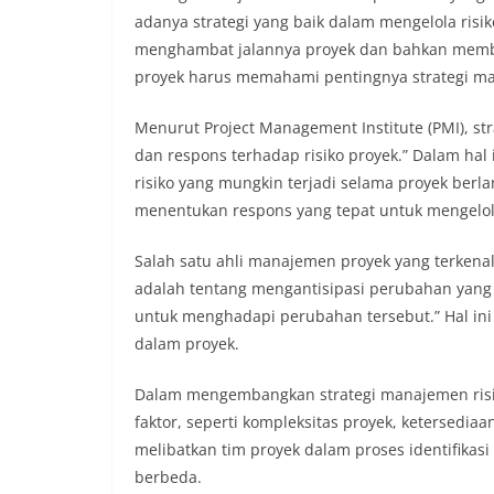
adanya strategi yang baik dalam mengelola risi
menghambat jalannya proyek dan bahkan membua
proyek harus memahami pentingnya strategi ma
Menurut Project Management Institute (PMI), stra
dan respons terhadap risiko proyek.” Dalam hal i
risiko yang mungkin terjadi selama proyek berla
menentukan respons yang tepat untuk mengelola 
Salah satu ahli manajemen proyek yang terkena
adalah tentang mengantisipasi perubahan yang
untuk menghadapi perubahan tersebut.” Hal ini
dalam proyek.
Dalam mengembangkan strategi manajemen risi
faktor, seperti kompleksitas proyek, ketersedia
melibatkan tim proyek dalam proses identifika
berbeda.