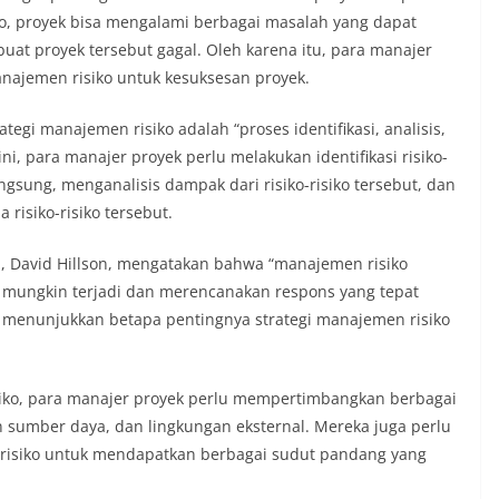
ko, proyek bisa mengalami berbagai masalah yang dapat
t proyek tersebut gagal. Oleh karena itu, para manajer
najemen risiko untuk kesuksesan proyek.
tegi manajemen risiko adalah “proses identifikasi, analisis,
ni, para manajer proyek perlu melakukan identifikasi risiko-
ngsung, menganalisis dampak dari risiko-risiko tersebut, dan
risiko-risiko tersebut.
l, David Hillson, mengatakan bahwa “manajemen risiko
 mungkin terjadi dan merencanakan respons yang tepat
 menunjukkan betapa pentingnya strategi manajemen risiko
ko, para manajer proyek perlu mempertimbangkan berbagai
an sumber daya, dan lingkungan eksternal. Mereka juga perlu
si risiko untuk mendapatkan berbagai sudut pandang yang