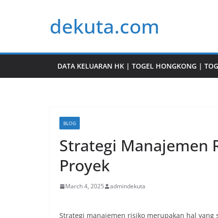
Skip
dekuta.com
to
content
DATA KELUARAN HK | TOGEL HONGKONG | TOGE
BLOG
Strategi Manajemen 
Proyek
March 4, 2025
admindekuta
Strategi manajemen risiko merupakan hal yang