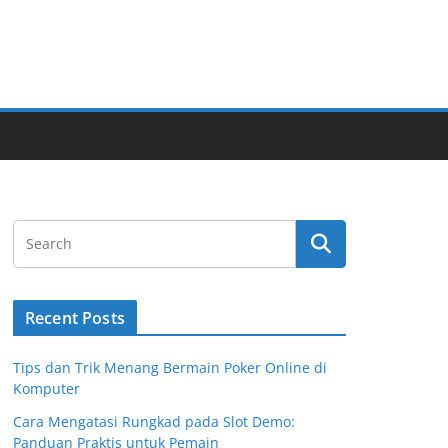
Recent Posts
Tips dan Trik Menang Bermain Poker Online di
Komputer
Cara Mengatasi Rungkad pada Slot Demo:
Panduan Praktis untuk Pemain