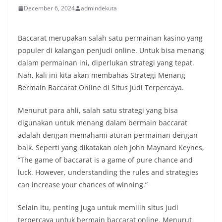
December 6, 2024
admindekuta
Baccarat merupakan salah satu permainan kasino yang
populer di kalangan penjudi online. Untuk bisa menang
dalam permainan ini, diperlukan strategi yang tepat.
Nah, kali ini kita akan membahas Strategi Menang
Bermain Baccarat Online di Situs Judi Terpercaya.
Menurut para ahli, salah satu strategi yang bisa
digunakan untuk menang dalam bermain baccarat
adalah dengan memahami aturan permainan dengan
baik. Seperti yang dikatakan oleh John Maynard Keynes,
“The game of baccarat is a game of pure chance and
luck. However, understanding the rules and strategies
can increase your chances of winning.”
Selain itu, penting juga untuk memilih situs judi
terpercaya untuk bermain baccarat online. Menurut