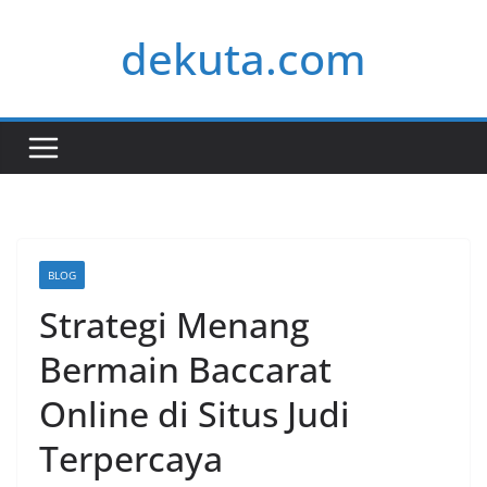
Skip
dekuta.com
to
content
BLOG
Strategi Menang
Bermain Baccarat
Online di Situs Judi
Terpercaya