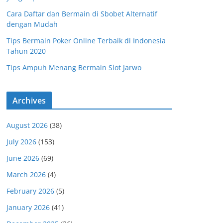
Cara Daftar dan Bermain di Sbobet Alternatif
dengan Mudah
Tips Bermain Poker Online Terbaik di Indonesia
Tahun 2020
Tips Ampuh Menang Bermain Slot Jarwo
Archives
August 2026
(38)
July 2026
(153)
June 2026
(69)
March 2026
(4)
February 2026
(5)
January 2026
(41)