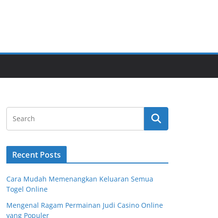
Recent Posts
Cara Mudah Memenangkan Keluaran Semua
Togel Online
Mengenal Ragam Permainan Judi Casino Online
yang Populer