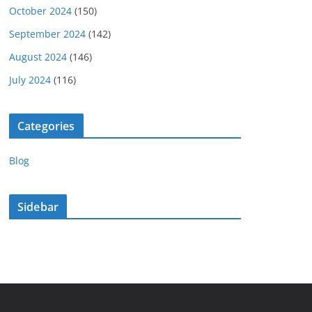
October 2024
(150)
September 2024
(142)
August 2024
(146)
July 2024
(116)
Categories
Blog
Sidebar