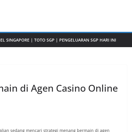
L SINGAPORE | TOTO SGP | PENGELUARAN SGP HARI INI
ain di Agen Casino Online
a kalian sedang mencari strategi menang bermain di agen