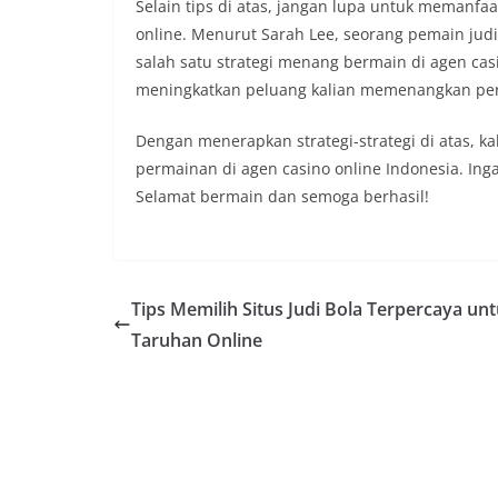
Selain tips di atas, jangan lupa untuk memanfa
online. Menurut Sarah Lee, seorang pemain jud
salah satu strategi menang bermain di agen cas
meningkatkan peluang kalian memenangkan pe
Dengan menerapkan strategi-strategi di atas, 
permainan di agen casino online Indonesia. In
Selamat bermain dan semoga berhasil!
Tips Memilih Situs Judi Bola Terpercaya un
Taruhan Online