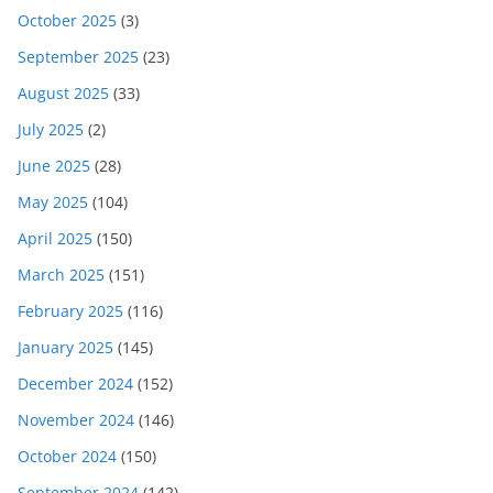
October 2025
(3)
September 2025
(23)
August 2025
(33)
July 2025
(2)
June 2025
(28)
May 2025
(104)
April 2025
(150)
March 2025
(151)
February 2025
(116)
January 2025
(145)
December 2024
(152)
November 2024
(146)
October 2024
(150)
September 2024
(142)