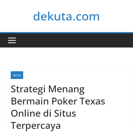
Skip
dekuta.com
to
content
BLOG
Strategi Menang
Bermain Poker Texas
Online di Situs
Terpercaya