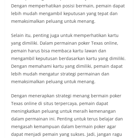
Dengan memperhatikan posisi bermain, pemain dapat
lebih mudah mengambil keputusan yang tepat dan
memaksimalkan peluang untuk menang.
Selain itu, penting juga untuk memperhatikan kartu
yang dimiliki. Dalam permainan poker Texas online,
pemain harus bisa membaca kartu lawan dan
mengambil keputusan berdasarkan kartu yang dimiliki.
Dengan memahami kartu yang dimiliki, pemain dapat
lebih mudah mengatur strategi permainan dan
memaksimalkan peluang untuk menang.
Dengan menerapkan strategi menang bermain poker
Texas online di situs terpercaya, pemain dapat
meningkatkan peluang untuk meraih kemenangan
dalam permainan ini. Penting untuk terus belajar dan
mengasah kemampuan dalam bermain poker agar
dapat menjadi pemain yang sukses. Jadi, jangan ragu