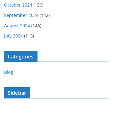
October 2024
(150)
September 2024
(142)
August 2024
(146)
July 2024
(116)
Categories
Blog
Sidebar