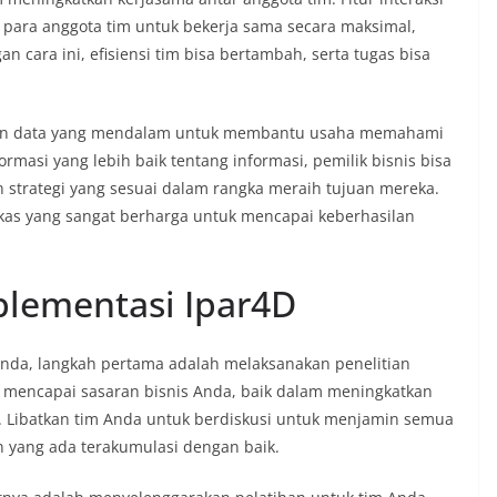
para anggota tim untuk bekerja sama secara maksimal,
cara ini, efisiensi tim bisa bertambah, serta tugas bisa
man data yang mendalam untuk membantu usaha memahami
ormasi yang lebih baik tentang informasi, pemilik bisnis bisa
strategi yang sesuai dalam rangka meraih tujuan mereka.
akas yang sangat berharga untuk mencapai keberhasilan
plementasi Ipar4D
da, langkah pertama adalah melaksanakan penelitian
t mencapai sasaran bisnis Anda, baik dalam meningkatkan
. Libatkan tim Anda untuk berdiskusi untuk menjamin semua
 yang ada terakumulasi dengan baik.