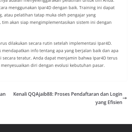
jutnya adalah menyelenggarakan pelatihan untuk tim Anda.
ra menggunakan Ipar4D dengan baik. Training ini dapat
, atau pelatihan tatap muka oleh pengajar yang
 tim akan siap mengimplementasikan sistem ini dengan
rus dilakukan secara rutin setelah implementasi Ipar4D.
 mendapatkan info tentang apa yang berjalan baik dan apa
i secara teratur, Anda dapat menjamin bahwa Ipar4D terus
 menyesuaikan diri dengan evolusi kebutuhan pasar.
kan
Kenali QQAjaib88: Proses Pendaftaran dan Login
yang Efisien