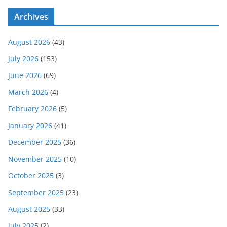
Archives
August 2026
(43)
July 2026
(153)
June 2026
(69)
March 2026
(4)
February 2026
(5)
January 2026
(41)
December 2025
(36)
November 2025
(10)
October 2025
(3)
September 2025
(23)
August 2025
(33)
July 2025
(2)