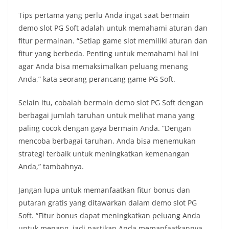
Tips pertama yang perlu Anda ingat saat bermain
demo slot PG Soft adalah untuk memahami aturan dan
fitur permainan. “Setiap game slot memiliki aturan dan
fitur yang berbeda. Penting untuk memahami hal ini
agar Anda bisa memaksimalkan peluang menang
Anda,” kata seorang perancang game PG Soft.
Selain itu, cobalah bermain demo slot PG Soft dengan
berbagai jumlah taruhan untuk melihat mana yang
paling cocok dengan gaya bermain Anda. “Dengan
mencoba berbagai taruhan, Anda bisa menemukan
strategi terbaik untuk meningkatkan kemenangan
Anda,” tambahnya.
Jangan lupa untuk memanfaatkan fitur bonus dan
putaran gratis yang ditawarkan dalam demo slot PG
Soft. “Fitur bonus dapat meningkatkan peluang Anda
untuk menang, jadi pastikan Anda memanfaatkannya