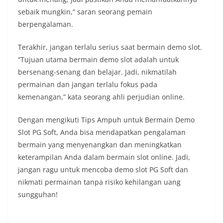
sebaik mungkin,” saran seorang pemain
berpengalaman.
Terakhir, jangan terlalu serius saat bermain demo slot.
“Tujuan utama bermain demo slot adalah untuk
bersenang-senang dan belajar. Jadi, nikmatilah
permainan dan jangan terlalu fokus pada
kemenangan,” kata seorang ahli perjudian online.
Dengan mengikuti Tips Ampuh untuk Bermain Demo
Slot PG Soft, Anda bisa mendapatkan pengalaman
bermain yang menyenangkan dan meningkatkan
keterampilan Anda dalam bermain slot online. Jadi,
jangan ragu untuk mencoba demo slot PG Soft dan
nikmati permainan tanpa risiko kehilangan uang
sungguhan!