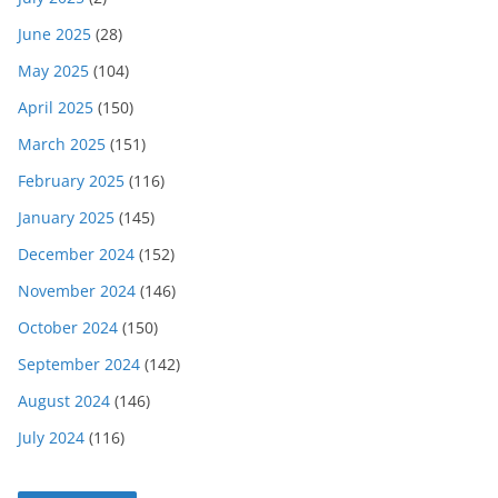
June 2025
(28)
May 2025
(104)
April 2025
(150)
March 2025
(151)
February 2025
(116)
January 2025
(145)
December 2024
(152)
November 2024
(146)
October 2024
(150)
September 2024
(142)
August 2024
(146)
July 2024
(116)