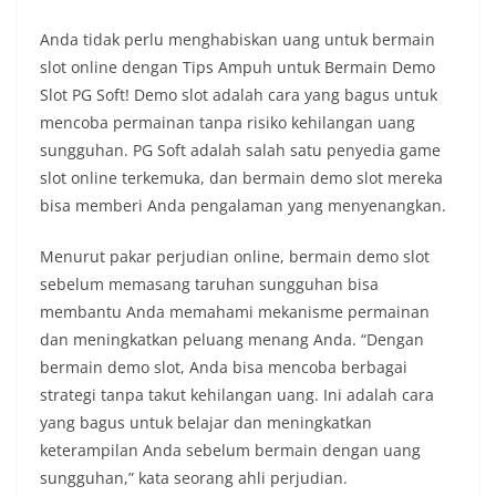
Anda tidak perlu menghabiskan uang untuk bermain
slot online dengan Tips Ampuh untuk Bermain Demo
Slot PG Soft! Demo slot adalah cara yang bagus untuk
mencoba permainan tanpa risiko kehilangan uang
sungguhan. PG Soft adalah salah satu penyedia game
slot online terkemuka, dan bermain demo slot mereka
bisa memberi Anda pengalaman yang menyenangkan.
Menurut pakar perjudian online, bermain demo slot
sebelum memasang taruhan sungguhan bisa
membantu Anda memahami mekanisme permainan
dan meningkatkan peluang menang Anda. “Dengan
bermain demo slot, Anda bisa mencoba berbagai
strategi tanpa takut kehilangan uang. Ini adalah cara
yang bagus untuk belajar dan meningkatkan
keterampilan Anda sebelum bermain dengan uang
sungguhan,” kata seorang ahli perjudian.