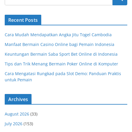
Recent Posts
Cara Mudah Mendapatkan Angka Jitu Togel Cambodia
Manfaat Bermain Casino Online bagi Pemain Indonesia
Keuntungan Bermain Saba Sport Bet Online di Indonesia
Tips dan Trik Menang Bermain Poker Online di Komputer
Cara Mengatasi Rungkad pada Slot Demo: Panduan Praktis
untuk Pemain
Archives
August 2026
(33)
July 2026
(153)