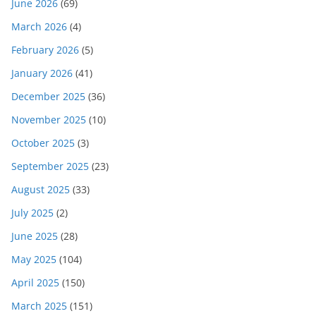
June 2026
(69)
March 2026
(4)
February 2026
(5)
January 2026
(41)
December 2025
(36)
November 2025
(10)
October 2025
(3)
September 2025
(23)
August 2025
(33)
July 2025
(2)
June 2025
(28)
May 2025
(104)
April 2025
(150)
March 2025
(151)