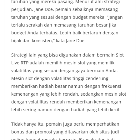
taruhan yang mereka pasang. Menurut ahli strategi
perjudian, Jane Doe, pemain sebaiknya memasang
taruhan yang sesuai dengan budget mereka. “Jangan
terlalu serakah dan memasang taruhan besar jika
budget Anda terbatas. Lebih baik bertaruh dengan
bijak dan konsisten,” kata Jane Doe.
Strategi lain yang bisa digunakan dalam bermain Slot
Live RTP adalah memilih mesin slot yang memiliki
volatilitas yang sesuai dengan gaya bermain Anda.
Mesin slot dengan volatilitas tinggi cenderung
memberikan hadiah besar namun dengan frekuensi
kemenangan yang lebih rendah, sedangkan mesin slot
dengan volatilitas rendah memberikan kemenangan
lebih sering namun dengan hadiah yang lebih kecil.
Tidak hanya itu, pemain juga perlu memperhatikan
bonus dan promosi yang ditawarkan oleh situs judi
online tempat mereka bermain. Banyak situs judi