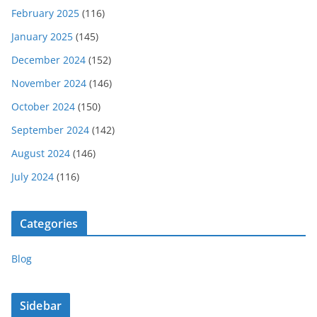
February 2025
(116)
January 2025
(145)
December 2024
(152)
November 2024
(146)
October 2024
(150)
September 2024
(142)
August 2024
(146)
July 2024
(116)
Categories
Blog
Sidebar