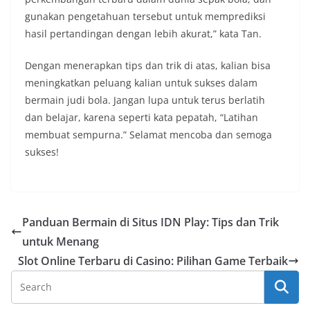
gunakan pengetahuan tersebut untuk memprediksi
hasil pertandingan dengan lebih akurat,” kata Tan.
Dengan menerapkan tips dan trik di atas, kalian bisa
meningkatkan peluang kalian untuk sukses dalam
bermain judi bola. Jangan lupa untuk terus berlatih
dan belajar, karena seperti kata pepatah, “Latihan
membuat sempurna.” Selamat mencoba dan semoga
sukses!
Panduan Bermain di Situs IDN Play: Tips dan Trik
untuk Menang
Slot Online Terbaru di Casino: Pilihan Game Terbaik