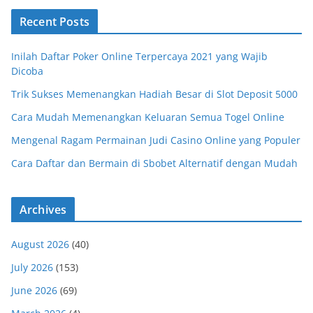
Recent Posts
Inilah Daftar Poker Online Terpercaya 2021 yang Wajib
Dicoba
Trik Sukses Memenangkan Hadiah Besar di Slot Deposit 5000
Cara Mudah Memenangkan Keluaran Semua Togel Online
Mengenal Ragam Permainan Judi Casino Online yang Populer
Cara Daftar dan Bermain di Sbobet Alternatif dengan Mudah
Archives
August 2026
(40)
July 2026
(153)
June 2026
(69)