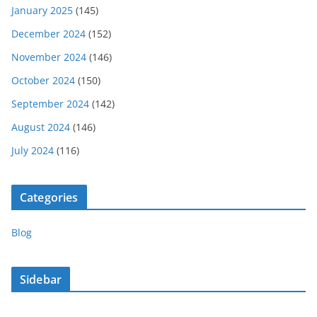
January 2025
(145)
December 2024
(152)
November 2024
(146)
October 2024
(150)
September 2024
(142)
August 2024
(146)
July 2024
(116)
Categories
Blog
Sidebar