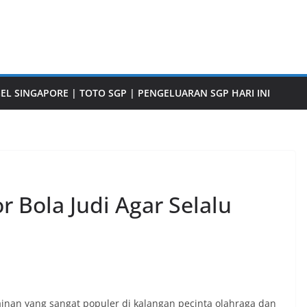
L SINGAPORE | TOTO SGP | PENGELUARAN SGP HARI INI
r Bola Judi Agar Selalu
inan yang sangat populer di kalangan pecinta olahraga dan