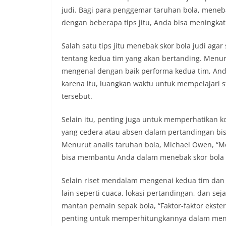
judi. Bagi para penggemar taruhan bola, meneba
dengan beberapa tips jitu, Anda bisa meningka
Salah satu tips jitu menebak skor bola judi ag
tentang kedua tim yang akan bertanding. Menur
mengenal dengan baik performa kedua tim, Anda
karena itu, luangkan waktu untuk mempelajari sta
tersebut.
Selain itu, penting juga untuk memperhatikan k
yang cedera atau absen dalam pertandingan bis
Menurut analis taruhan bola, Michael Owen, “
bisa membantu Anda dalam menebak skor bola d
Selain riset mendalam mengenai kedua tim dan 
lain seperti cuaca, lokasi pertandingan, dan s
mantan pemain sepak bola, “Faktor-faktor ekste
penting untuk memperhitungkannya dalam meneb