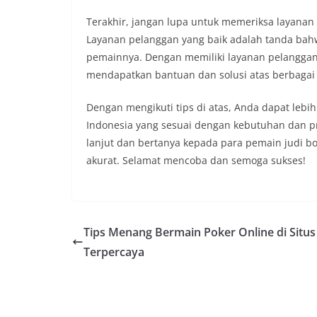
Terakhir, jangan lupa untuk memeriksa layanan p
Layanan pelanggan yang baik adalah tanda bahw
pemainnya. Dengan memiliki layanan pelanggan
mendapatkan bantuan dan solusi atas berbagai 
Dengan mengikuti tips di atas, Anda dapat lebi
Indonesia yang sesuai dengan kebutuhan dan pr
lanjut dan bertanya kepada para pemain judi b
akurat. Selamat mencoba dan semoga sukses!
Tips Menang Bermain Poker Online di Situs
Terpercaya