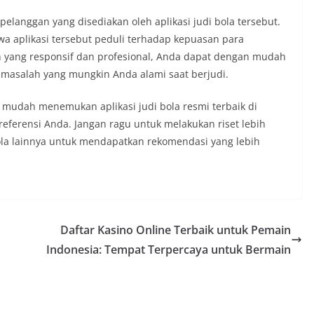
elanggan yang disediakan oleh aplikasi judi bola tersebut.
a aplikasi tersebut peduli terhadap kepuasan para
 yang responsif dan profesional, Anda dapat dengan mudah
masalah yang mungkin Anda alami saat berjudi.
h mudah menemukan aplikasi judi bola resmi terbaik di
eferensi Anda. Jangan ragu untuk melakukan riset lebih
ola lainnya untuk mendapatkan rekomendasi yang lebih
Daftar Kasino Online Terbaik untuk Pemain
Indonesia: Tempat Terpercaya untuk Bermain