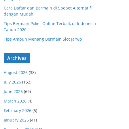
Cara Daftar dan Bermain di Sbobet Alternatif
dengan Mudah
Tips Bermain Poker Online Terbaik di Indonesia
Tahun 2020
Tips Ampuh Menang Bermain Slot Jarwo
Archives
August 2026
(38)
July 2026
(153)
June 2026
(69)
March 2026
(4)
February 2026
(5)
January 2026
(41)