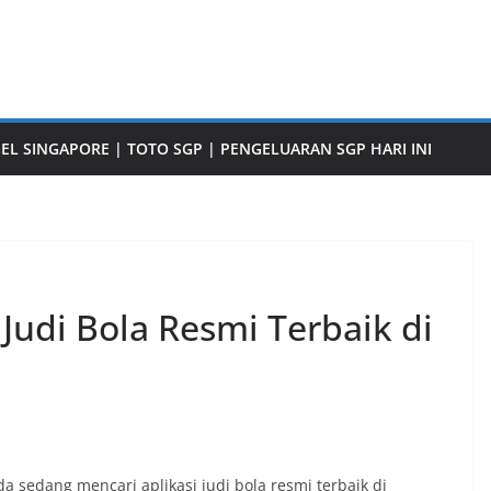
L SINGAPORE | TOTO SGP | PENGELUARAN SGP HARI INI
 Judi Bola Resmi Terbaik di
nda sedang mencari aplikasi judi bola resmi terbaik di