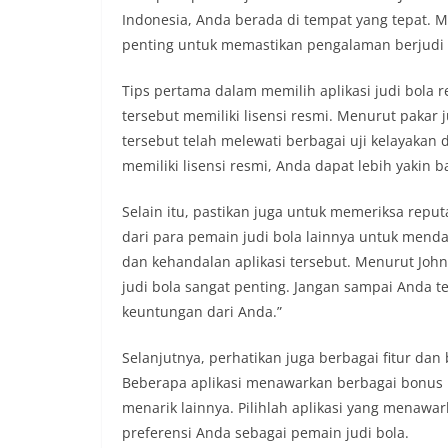
Indonesia, Anda berada di tempat yang tepat. Me
penting untuk memastikan pengalaman berjud
Tips pertama dalam memilih aplikasi judi bola r
tersebut memiliki lisensi resmi. Menurut pakar j
tersebut telah melewati berbagai uji kelayaka
memiliki lisensi resmi, Anda dapat lebih yakin
Selain itu, pastikan juga untuk memeriksa reputa
dari para pemain judi bola lainnya untuk menda
dan kehandalan aplikasi tersebut. Menurut John
judi bola sangat penting. Jangan sampai Anda te
keuntungan dari Anda.”
Selanjutnya, perhatikan juga berbagai fitur dan 
Beberapa aplikasi menawarkan berbagai bonus 
menarik lainnya. Pilihlah aplikasi yang menawa
preferensi Anda sebagai pemain judi bola.