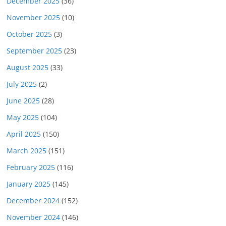
December 2025
(36)
November 2025
(10)
October 2025
(3)
September 2025
(23)
August 2025
(33)
July 2025
(2)
June 2025
(28)
May 2025
(104)
April 2025
(150)
March 2025
(151)
February 2025
(116)
January 2025
(145)
December 2024
(152)
November 2024
(146)