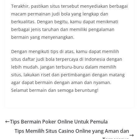
Terakhir, pastikan situs tersebut menyediakan berbagai
macam permainan judi bola yang lengkap dan
berkualitas. Dengan begitu, kamu dapat menikmati
berbagai jenis taruhan dan memiliki pengalaman
bermain yang menyenangkan.
Dengan mengikuti tips di atas, kamu dapat memilih
situs daftar judi bola terpercaya di Indonesia dengan
lebih mudah. Jangan terburu-buru dalam memilih
situs, lakukan riset dan pertimbangan dengan matang
agar dapat bermain dengan aman dan nyaman.
Selamat bermain dan semoga beruntung!
Tips Bermain Poker Online Untuk Pemula
Tips Memilih Situs Casino Online yang Aman dan