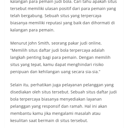
kalangan para pemain judi bola. Cari tahu apakah situs
tersebut memiliki ulasan positif dari para pemain yang
telah bergabung. Sebuah situs yang terpercaya
biasanya memiliki reputasi yang baik dan dihormati di
kalangan para pemain.
Menurut John Smith, seorang pakar judi online,
“Memilih situs daftar judi bola terpercaya adalah
langkah penting bagi para pemain. Dengan memilih
situs yang tepat, kamu dapat menghindari risiko
penipuan dan kehilangan uang secara sia-sia.”
Selain itu, perhatikan juga pelayanan pelanggan yang
disediakan oleh situs tersebut. Sebuah situs daftar judi
bola terpercaya biasanya menyediakan layanan
pelanggan yang responsif dan ramah. Hal ini akan
membantu kamu jika mengalami masalah atau
kesulitan saat bermain di situs tersebut.