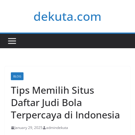
Skip
dekuta.com
to
content
BLOG
Tips Memilih Situs
Daftar Judi Bola
Terpercaya di Indonesia
January 29, 2025
admindekuta