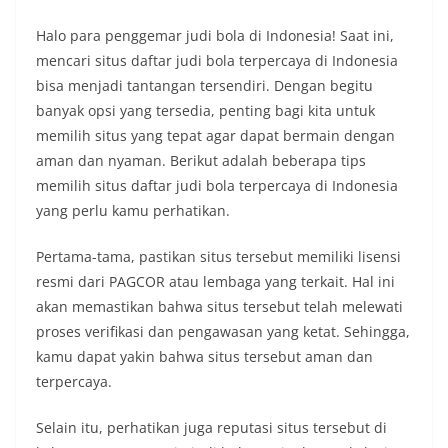
Halo para penggemar judi bola di Indonesia! Saat ini,
mencari situs daftar judi bola terpercaya di Indonesia
bisa menjadi tantangan tersendiri. Dengan begitu
banyak opsi yang tersedia, penting bagi kita untuk
memilih situs yang tepat agar dapat bermain dengan
aman dan nyaman. Berikut adalah beberapa tips
memilih situs daftar judi bola terpercaya di Indonesia
yang perlu kamu perhatikan.
Pertama-tama, pastikan situs tersebut memiliki lisensi
resmi dari PAGCOR atau lembaga yang terkait. Hal ini
akan memastikan bahwa situs tersebut telah melewati
proses verifikasi dan pengawasan yang ketat. Sehingga,
kamu dapat yakin bahwa situs tersebut aman dan
terpercaya.
Selain itu, perhatikan juga reputasi situs tersebut di