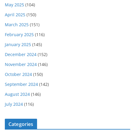
May 2025
(104)
April 2025
(150)
March 2025
(151)
February 2025
(116)
January 2025
(145)
December 2024
(152)
November 2024
(146)
October 2024
(150)
September 2024
(142)
August 2024
(146)
July 2024
(116)
Categories