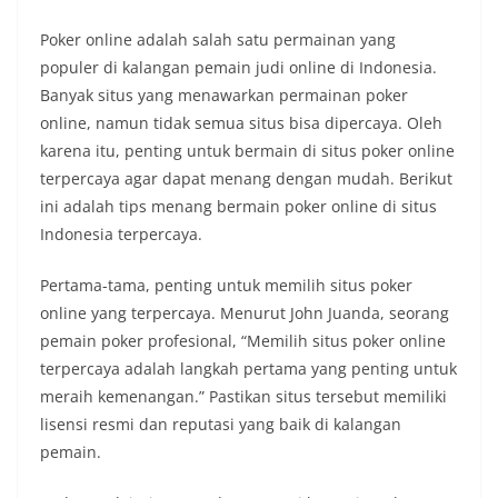
Poker online adalah salah satu permainan yang
populer di kalangan pemain judi online di Indonesia.
Banyak situs yang menawarkan permainan poker
online, namun tidak semua situs bisa dipercaya. Oleh
karena itu, penting untuk bermain di situs poker online
terpercaya agar dapat menang dengan mudah. Berikut
ini adalah tips menang bermain poker online di situs
Indonesia terpercaya.
Pertama-tama, penting untuk memilih situs poker
online yang terpercaya. Menurut John Juanda, seorang
pemain poker profesional, “Memilih situs poker online
terpercaya adalah langkah pertama yang penting untuk
meraih kemenangan.” Pastikan situs tersebut memiliki
lisensi resmi dan reputasi yang baik di kalangan
pemain.