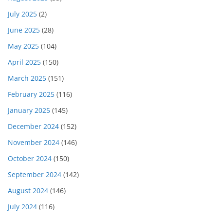
July 2025
(2)
June 2025
(28)
May 2025
(104)
April 2025
(150)
March 2025
(151)
February 2025
(116)
January 2025
(145)
December 2024
(152)
November 2024
(146)
October 2024
(150)
September 2024
(142)
August 2024
(146)
July 2024
(116)