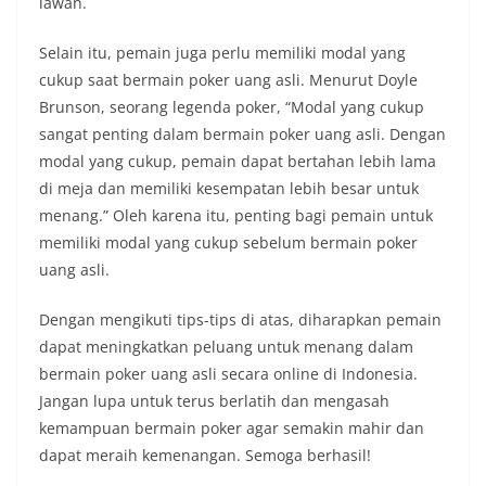
lawan.
Selain itu, pemain juga perlu memiliki modal yang
cukup saat bermain poker uang asli. Menurut Doyle
Brunson, seorang legenda poker, “Modal yang cukup
sangat penting dalam bermain poker uang asli. Dengan
modal yang cukup, pemain dapat bertahan lebih lama
di meja dan memiliki kesempatan lebih besar untuk
menang.” Oleh karena itu, penting bagi pemain untuk
memiliki modal yang cukup sebelum bermain poker
uang asli.
Dengan mengikuti tips-tips di atas, diharapkan pemain
dapat meningkatkan peluang untuk menang dalam
bermain poker uang asli secara online di Indonesia.
Jangan lupa untuk terus berlatih dan mengasah
kemampuan bermain poker agar semakin mahir dan
dapat meraih kemenangan. Semoga berhasil!