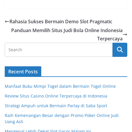
Rahasia Sukses Bermain Demo Slot Pragmatic
Panduan Memilih Situs Judi Bola Online Indonesia
Terpercaya
Recent Posts
Manfaat Buku Mimpi Togel dalam Bermain Togel Online
Review Situs Casino Online Terpercaya di Indonesia
Strategi Ampuh untuk Bermain Parlay di Saba Sport
Raih Kemenangan Besar dengan Promo Poker Online Judi
Uang Asli
Mengenal Lebih Dekat Slot Gacor Malam Ini