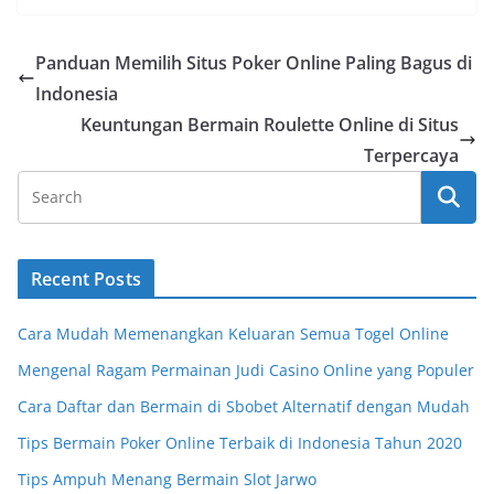
Panduan Memilih Situs Poker Online Paling Bagus di
Indonesia
Keuntungan Bermain Roulette Online di Situs
Terpercaya
Recent Posts
Cara Mudah Memenangkan Keluaran Semua Togel Online
Mengenal Ragam Permainan Judi Casino Online yang Populer
Cara Daftar dan Bermain di Sbobet Alternatif dengan Mudah
Tips Bermain Poker Online Terbaik di Indonesia Tahun 2020
Tips Ampuh Menang Bermain Slot Jarwo