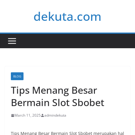
Skip
dekuta.com
to
content
BLOG
Tips Menang Besar
Bermain Slot Sbobet
March 11, 2025
admindekuta
Tips Menang Besar Bermain Slot Sbobet merupakan hal