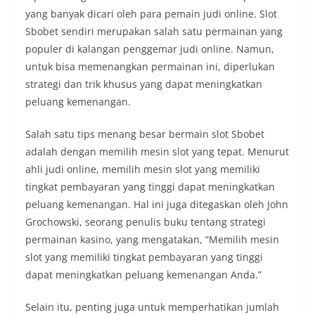
yang banyak dicari oleh para pemain judi online. Slot
Sbobet sendiri merupakan salah satu permainan yang
populer di kalangan penggemar judi online. Namun,
untuk bisa memenangkan permainan ini, diperlukan
strategi dan trik khusus yang dapat meningkatkan
peluang kemenangan.
Salah satu tips menang besar bermain slot Sbobet
adalah dengan memilih mesin slot yang tepat. Menurut
ahli judi online, memilih mesin slot yang memiliki
tingkat pembayaran yang tinggi dapat meningkatkan
peluang kemenangan. Hal ini juga ditegaskan oleh John
Grochowski, seorang penulis buku tentang strategi
permainan kasino, yang mengatakan, “Memilih mesin
slot yang memiliki tingkat pembayaran yang tinggi
dapat meningkatkan peluang kemenangan Anda.”
Selain itu, penting juga untuk memperhatikan jumlah