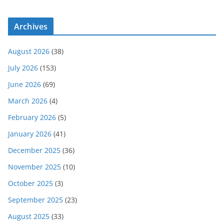
Archives
August 2026
(38)
July 2026
(153)
June 2026
(69)
March 2026
(4)
February 2026
(5)
January 2026
(41)
December 2025
(36)
November 2025
(10)
October 2025
(3)
September 2025
(23)
August 2025
(33)