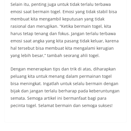
Selain itu, penting juga untuk tidak terlalu terbawa
emosi saat bermain togel. Emosi yang tidak stabil bisa
membuat kita mengambil keputusan yang tidak
rasional dan merugikan. “Ketika bermain togel, kita
harus tetap tenang dan fokus. Jangan terlalu terbawa
emosi saat angka yang kita pasang tidak keluar, karena
hal tersebut bisa membuat kita mengalami kerugian
yang lebih besar,” tambah seorang ahli togel.
Dengan menerapkan tips dan trik di atas, diharapkan
peluang kita untuk menang dalam permainan togel
bisa meningkat. Ingatlah untuk selalu bermain dengan
bijak dan jangan terlalu berharap pada keberuntungan
semata. Semoga artikel ini bermanfaat bagi para
pecinta togel. Selamat bermain dan semoga sukses!