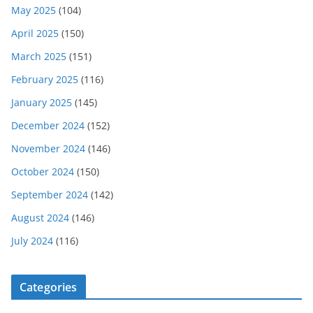
May 2025
(104)
April 2025
(150)
March 2025
(151)
February 2025
(116)
January 2025
(145)
December 2024
(152)
November 2024
(146)
October 2024
(150)
September 2024
(142)
August 2024
(146)
July 2024
(116)
Categories