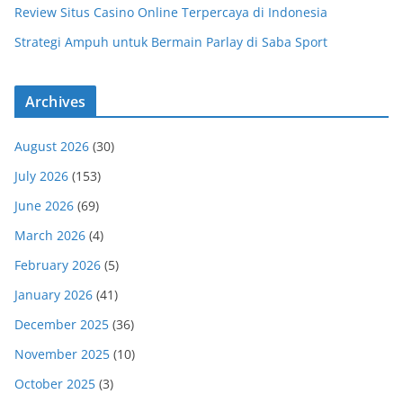
Review Situs Casino Online Terpercaya di Indonesia
Strategi Ampuh untuk Bermain Parlay di Saba Sport
Archives
August 2026
(30)
July 2026
(153)
June 2026
(69)
March 2026
(4)
February 2026
(5)
January 2026
(41)
December 2025
(36)
November 2025
(10)
October 2025
(3)