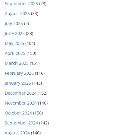
September 2025
(23)
August 2025
(33)
July 2025
(2)
June 2025
(28)
May 2025
(104)
April 2025
(150)
March 2025
(151)
February 2025
(116)
January 2025
(145)
December 2024
(152)
November 2024
(146)
October 2024
(150)
September 2024
(142)
August 2024
(146)