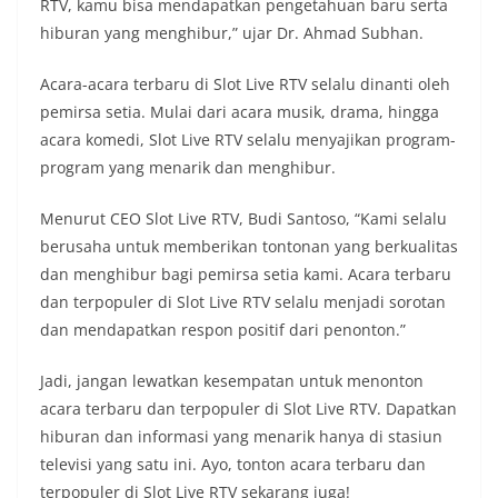
RTV, kamu bisa mendapatkan pengetahuan baru serta
hiburan yang menghibur,” ujar Dr. Ahmad Subhan.
Acara-acara terbaru di Slot Live RTV selalu dinanti oleh
pemirsa setia. Mulai dari acara musik, drama, hingga
acara komedi, Slot Live RTV selalu menyajikan program-
program yang menarik dan menghibur.
Menurut CEO Slot Live RTV, Budi Santoso, “Kami selalu
berusaha untuk memberikan tontonan yang berkualitas
dan menghibur bagi pemirsa setia kami. Acara terbaru
dan terpopuler di Slot Live RTV selalu menjadi sorotan
dan mendapatkan respon positif dari penonton.”
Jadi, jangan lewatkan kesempatan untuk menonton
acara terbaru dan terpopuler di Slot Live RTV. Dapatkan
hiburan dan informasi yang menarik hanya di stasiun
televisi yang satu ini. Ayo, tonton acara terbaru dan
terpopuler di Slot Live RTV sekarang juga!