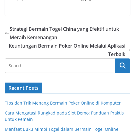
Strategi Bermain Togel China yang Efektif untuk
Meraih Kemenangan
Keuntungan Bermain Poker Online Melalui Aplikasi
Terbaik
Recent Posts
Tips dan Trik Menang Bermain Poker Online di Komputer
Cara Mengatasi Rungkad pada Slot Demo: Panduan Praktis
untuk Pemain
Manfaat Buku Mimpi Togel dalam Bermain Togel Online