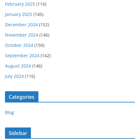
February 2025
(116)
January 2025
(145)
December 2024
(152)
November 2024
(146)
October 2024
(150)
September 2024
(142)
August 2024
(146)
July 2024
(116)
Categories
Blog
Sidebar