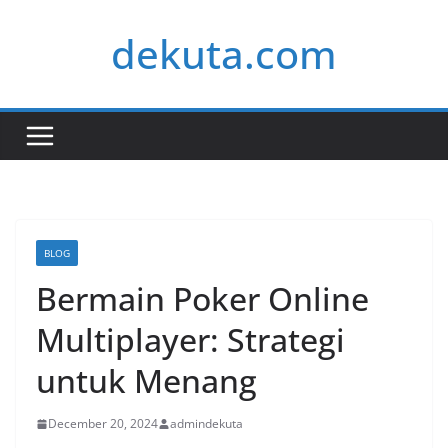
Skip
dekuta.com
to
content
BLOG
Bermain Poker Online
Multiplayer: Strategi
untuk Menang
December 20, 2024
admindekuta