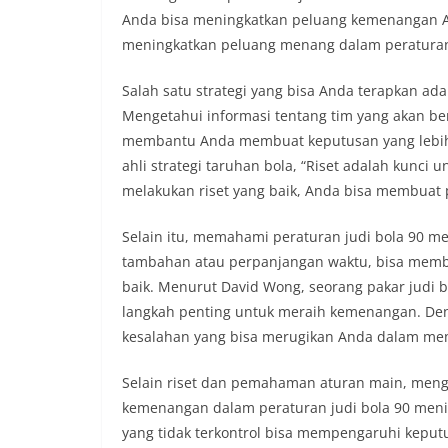
Anda bisa meningkatkan peluang kemenangan An
meningkatkan peluang menang dalam peraturan 
Salah satu strategi yang bisa Anda terapkan a
Mengetahui informasi tentang tim yang akan ber
membantu Anda membuat keputusan yang lebih 
ahli strategi taruhan bola, “Riset adalah kunc
melakukan riset yang baik, Anda bisa membuat p
Selain itu, memahami peraturan judi bola 90 me
tambahan atau perpanjangan waktu, bisa memb
baik. Menurut David Wong, seorang pakar judi 
langkah penting untuk meraih kemenangan. De
kesalahan yang bisa merugikan Anda dalam me
Selain riset dan pemahaman aturan main, meng
kemenangan dalam peraturan judi bola 90 menit
yang tidak terkontrol bisa mempengaruhi keput