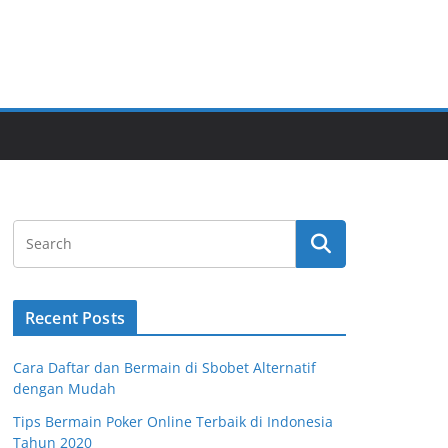
Recent Posts
Cara Daftar dan Bermain di Sbobet Alternatif
dengan Mudah
Tips Bermain Poker Online Terbaik di Indonesia
Tahun 2020