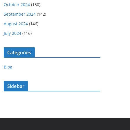
October 2024
(150)
September 2024
(142)
August 2024
(146)
July 2024
(116)
Categories
Blog
Sidebar