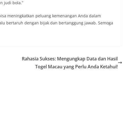
 judi bola.”
a bisa meningkatkan peluang kemenangan Anda dalam
elalu bertaruh dengan bijak dan bertanggung jawab. Semoga
Rahasia Sukses: Mengungkap Data dan Hasil
Togel Macau yang Perlu Anda Ketahui!