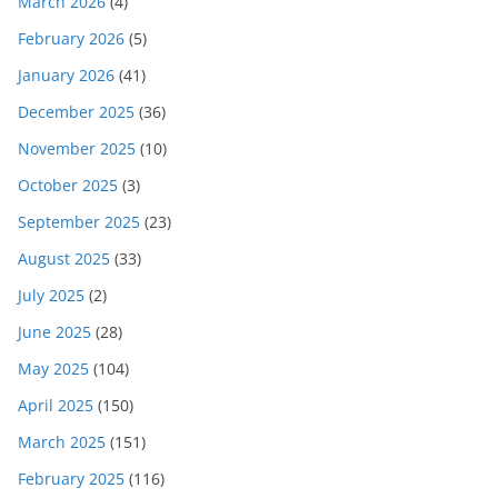
March 2026
(4)
February 2026
(5)
January 2026
(41)
December 2025
(36)
November 2025
(10)
October 2025
(3)
September 2025
(23)
August 2025
(33)
July 2025
(2)
June 2025
(28)
May 2025
(104)
April 2025
(150)
March 2025
(151)
February 2025
(116)