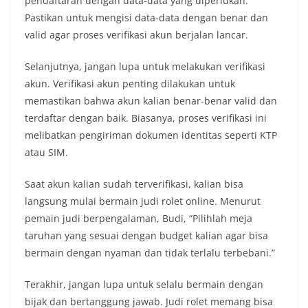
pendaftaran dengan data-data yang diperlukan.
Pastikan untuk mengisi data-data dengan benar dan
valid agar proses verifikasi akun berjalan lancar.
Selanjutnya, jangan lupa untuk melakukan verifikasi
akun. Verifikasi akun penting dilakukan untuk
memastikan bahwa akun kalian benar-benar valid dan
terdaftar dengan baik. Biasanya, proses verifikasi ini
melibatkan pengiriman dokumen identitas seperti KTP
atau SIM.
Saat akun kalian sudah terverifikasi, kalian bisa
langsung mulai bermain judi rolet online. Menurut
pemain judi berpengalaman, Budi, “Pilihlah meja
taruhan yang sesuai dengan budget kalian agar bisa
bermain dengan nyaman dan tidak terlalu terbebani.”
Terakhir, jangan lupa untuk selalu bermain dengan
bijak dan bertanggung jawab. Judi rolet memang bisa