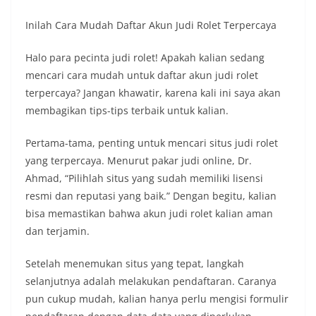
Inilah Cara Mudah Daftar Akun Judi Rolet Terpercaya
Halo para pecinta judi rolet! Apakah kalian sedang
mencari cara mudah untuk daftar akun judi rolet
terpercaya? Jangan khawatir, karena kali ini saya akan
membagikan tips-tips terbaik untuk kalian.
Pertama-tama, penting untuk mencari situs judi rolet
yang terpercaya. Menurut pakar judi online, Dr.
Ahmad, “Pilihlah situs yang sudah memiliki lisensi
resmi dan reputasi yang baik.” Dengan begitu, kalian
bisa memastikan bahwa akun judi rolet kalian aman
dan terjamin.
Setelah menemukan situs yang tepat, langkah
selanjutnya adalah melakukan pendaftaran. Caranya
pun cukup mudah, kalian hanya perlu mengisi formulir