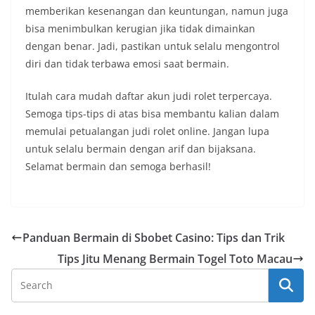
memberikan kesenangan dan keuntungan, namun juga
bisa menimbulkan kerugian jika tidak dimainkan
dengan benar. Jadi, pastikan untuk selalu mengontrol
diri dan tidak terbawa emosi saat bermain.
Itulah cara mudah daftar akun judi rolet terpercaya.
Semoga tips-tips di atas bisa membantu kalian dalam
memulai petualangan judi rolet online. Jangan lupa
untuk selalu bermain dengan arif dan bijaksana.
Selamat bermain dan semoga berhasil!
Panduan Bermain di Sbobet Casino: Tips dan Trik
Tips Jitu Menang Bermain Togel Toto Macau