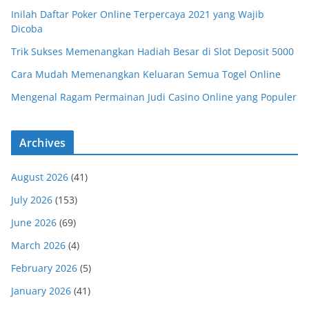
Inilah Daftar Poker Online Terpercaya 2021 yang Wajib
Dicoba
Trik Sukses Memenangkan Hadiah Besar di Slot Deposit 5000
Cara Mudah Memenangkan Keluaran Semua Togel Online
Mengenal Ragam Permainan Judi Casino Online yang Populer
Archives
August 2026
(41)
July 2026
(153)
June 2026
(69)
March 2026
(4)
February 2026
(5)
January 2026
(41)