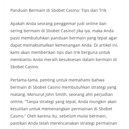
Panduan Bermain di Sbobet Casino: Tips dan Trik
Apakah Anda seorang penggemar judi online dan
sering bermain di Sbobet Casino? Jika iya, maka Anda
pasti membutuhkan panduan bermain yang tepat agar
dapat memaksimalkan kemenangan Anda. Di artikel ini,
kami akan memberikan tips dan trik berguna untuk
membantu Anda meraih kesuksesan dalam bermain di
Sbobet Casino.
Pertama-tama, penting untuk memahami bahwa
bermain di Sbobet Casino membutuhkan strategi yang
matang. Menurut John Smith, seorang ahli perjudian
online, “Tanpa strategi yang tepat, Anda mungkin akan
kesulitan untuk memenangkan permainan di Sbobet
Casino.” Oleh karena itu, sebelum mulai bermain,
pastikan Anda telah merencanakan strategi permainan