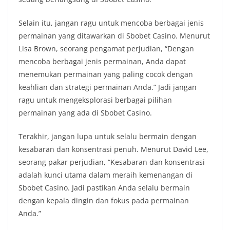
Selain itu, jangan ragu untuk mencoba berbagai jenis
permainan yang ditawarkan di Sbobet Casino. Menurut
Lisa Brown, seorang pengamat perjudian, “Dengan
mencoba berbagai jenis permainan, Anda dapat
menemukan permainan yang paling cocok dengan
keahlian dan strategi permainan Anda.” Jadi jangan
ragu untuk mengeksplorasi berbagai pilihan
permainan yang ada di Sbobet Casino.
Terakhir, jangan lupa untuk selalu bermain dengan
kesabaran dan konsentrasi penuh. Menurut David Lee,
seorang pakar perjudian, “Kesabaran dan konsentrasi
adalah kunci utama dalam meraih kemenangan di
Sbobet Casino. Jadi pastikan Anda selalu bermain
dengan kepala dingin dan fokus pada permainan
Anda.”