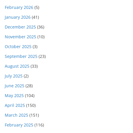
February 2026
(5)
January 2026
(41)
December 2025
(36)
November 2025
(10)
October 2025
(3)
September 2025
(23)
August 2025
(33)
July 2025
(2)
June 2025
(28)
May 2025
(104)
April 2025
(150)
March 2025
(151)
February 2025
(116)