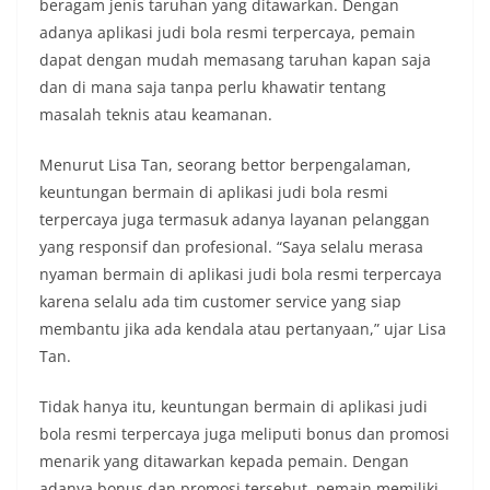
beragam jenis taruhan yang ditawarkan. Dengan
adanya aplikasi judi bola resmi terpercaya, pemain
dapat dengan mudah memasang taruhan kapan saja
dan di mana saja tanpa perlu khawatir tentang
masalah teknis atau keamanan.
Menurut Lisa Tan, seorang bettor berpengalaman,
keuntungan bermain di aplikasi judi bola resmi
terpercaya juga termasuk adanya layanan pelanggan
yang responsif dan profesional. “Saya selalu merasa
nyaman bermain di aplikasi judi bola resmi terpercaya
karena selalu ada tim customer service yang siap
membantu jika ada kendala atau pertanyaan,” ujar Lisa
Tan.
Tidak hanya itu, keuntungan bermain di aplikasi judi
bola resmi terpercaya juga meliputi bonus dan promosi
menarik yang ditawarkan kepada pemain. Dengan
adanya bonus dan promosi tersebut, pemain memiliki