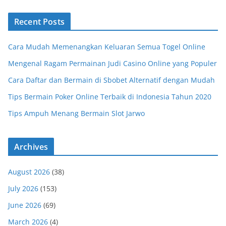
Recent Posts
Cara Mudah Memenangkan Keluaran Semua Togel Online
Mengenal Ragam Permainan Judi Casino Online yang Populer
Cara Daftar dan Bermain di Sbobet Alternatif dengan Mudah
Tips Bermain Poker Online Terbaik di Indonesia Tahun 2020
Tips Ampuh Menang Bermain Slot Jarwo
Archives
August 2026
(38)
July 2026
(153)
June 2026
(69)
March 2026
(4)