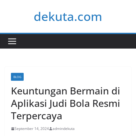
Skip
dekuta.com
to
content
BLOG
Keuntungan Bermain di
Aplikasi Judi Bola Resmi
Terpercaya
September 14, 2024
admindekuta