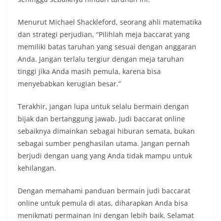
Menurut Michael Shackleford, seorang ahli matematika
dan strategi perjudian, “Pilihlah meja baccarat yang
memiliki batas taruhan yang sesuai dengan anggaran
Anda. Jangan terlalu tergiur dengan meja taruhan
tinggi jika Anda masih pemula, karena bisa
menyebabkan kerugian besar.”
Terakhir, jangan lupa untuk selalu bermain dengan
bijak dan bertanggung jawab. Judi baccarat online
sebaiknya dimainkan sebagai hiburan semata, bukan
sebagai sumber penghasilan utama. Jangan pernah
berjudi dengan uang yang Anda tidak mampu untuk
kehilangan.
Dengan memahami panduan bermain judi baccarat
online untuk pemula di atas, diharapkan Anda bisa
menikmati permainan ini dengan lebih baik. Selamat