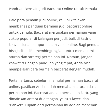
Panduan Bermain Judi Baccarat Online untuk Pemula
Halo para pemain judi online, kali ini kita akan
membahas panduan bermain judi baccarat online
untuk pemula. Baccarat merupakan permainan yang
cukup populer di kalangan penjudi, baik di kasino
konvensional maupun dalam versi online. Bagi pemula,
bisa jadi sedikit membingungkan untuk memahami
aturan dan strategi permainan ini. Namun, jangan
khawatir! Dengan panduan yang tepat, Anda bisa
mempelajari cara bermain baccarat dengan mudah.
Pertama-tama, sebelum memulai permainan baccarat
online, pastikan Anda sudah memahami aturan dasar
permainan ini. Baccarat adalah permainan kartu yang
dimainkan antara dua tangan, yaitu “Player” dan
“Banker”. Tujuan dari permainan ini adalah menebak