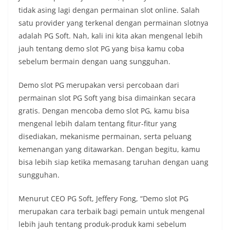
tidak asing lagi dengan permainan slot online. Salah
satu provider yang terkenal dengan permainan slotnya
adalah PG Soft. Nah, kali ini kita akan mengenal lebih
jauh tentang demo slot PG yang bisa kamu coba
sebelum bermain dengan uang sungguhan.
Demo slot PG merupakan versi percobaan dari
permainan slot PG Soft yang bisa dimainkan secara
gratis. Dengan mencoba demo slot PG, kamu bisa
mengenal lebih dalam tentang fitur-fitur yang
disediakan, mekanisme permainan, serta peluang
kemenangan yang ditawarkan. Dengan begitu, kamu
bisa lebih siap ketika memasang taruhan dengan uang
sungguhan.
Menurut CEO PG Soft, Jeffery Fong, “Demo slot PG
merupakan cara terbaik bagi pemain untuk mengenal
lebih jauh tentang produk-produk kami sebelum