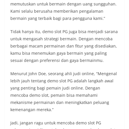
memutuskan untuk bermain dengan uang sungguhan.
Kami selalu berusaha memberikan pengalaman
bermain yang terbaik bagi para pengguna kami.”
Tidak hanya itu, demo slot PG juga bisa menjadi sarana
untuk mengasah strategi bermain. Dengan mencoba
berbagai macam permainan dan fitur yang disediakan,
kamu bisa menemukan gaya bermain yang paling
sesuai dengan preferensi dan gaya bermainmu.
Menurut John Doe, seorang ahli judi online, “Mengenal
lebih jauh tentang demo slot PG adalah langkah awal
yang penting bagi pemain judi online. Dengan
mencoba demo slot, pemain bisa memahami
mekanisme permainan dan meningkatkan peluang
kemenangan mereka.”
Jadi, jangan ragu untuk mencoba demo slot PG