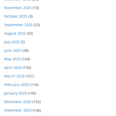
November 2025
(10)
October 2025
(3)
September 2025
(23)
August 2025
(33)
July 2025
(2)
June 2025
(28)
May 2025
(104)
April 2025
(150)
March 2025
(151)
February 2025
(116)
January 2025
(145)
December 2024
(152)
November 2024
(146)