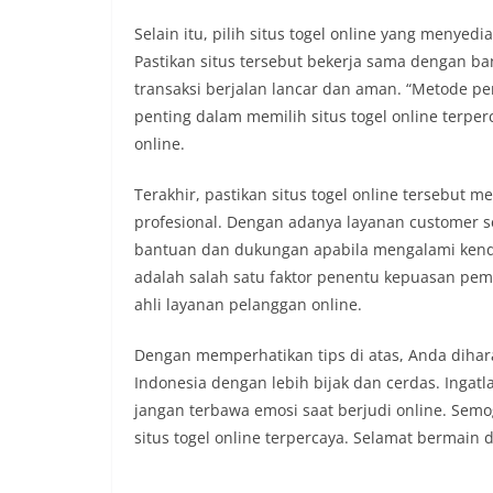
Selain itu, pilih situs togel online yang men
Pastikan situs tersebut bekerja sama dengan b
transaksi berjalan lancar dan aman. “Metode p
penting dalam memilih situs togel online terper
online.
Terakhir, pastikan situs togel online tersebut 
profesional. Dengan adanya layanan customer 
bantuan dan dukungan apabila mengalami kenda
adalah salah satu faktor penentu kepuasan pema
ahli layanan pelanggan online.
Dengan memperhatikan tips di atas, Anda dihara
Indonesia dengan lebih bijak dan cerdas. Ingat
jangan terbawa emosi saat berjudi online. Semo
situs togel online terpercaya. Selamat bermain