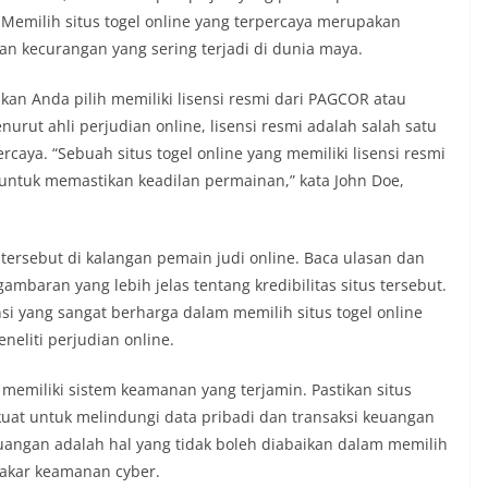
emilih situs togel online yang terpercaya merupakan
n kecurangan yang sering terjadi di dunia maya.
akan Anda pilih memiliki lisensi resmi dari PAGCOR atau
rut ahli perjudian online, lisensi resmi adalah salah satu
rcaya. “Sebuah situs togel online yang memiliki lisensi resmi
 untuk memastikan keadilan permainan,” kata John Doe,
ne tersebut di kalangan pemain judi online. Baca ulasan dan
mbaran yang lebih jelas tentang kredibilitas situs tersebut.
i yang sangat berharga dalam memilih situs togel online
neliti perjudian online.
t memiliki sistem keamanan yang terjamin. Pastikan situs
kuat untuk melindungi data pribadi dan transaksi keuangan
uangan adalah hal yang tidak boleh diabaikan dalam memilih
 pakar keamanan cyber.