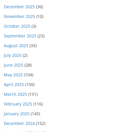
December 2025
(36)
November 2025
(10)
October 2025
(3)
September 2025
(23)
August 2025
(33)
July 2025
(2)
June 2025
(28)
May 2025
(104)
April 2025
(150)
March 2025
(151)
February 2025
(116)
January 2025
(145)
December 2024
(152)