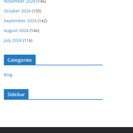
November 2024
(146)
October 2024
(150)
September 2024
(142)
August 2024
(146)
July 2024
(116)
Categories
Blog
Sidebar