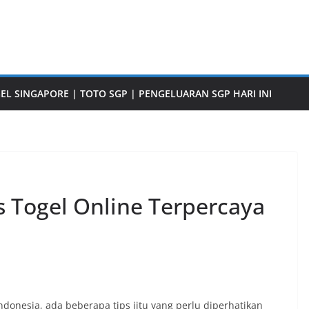
L SINGAPORE | TOTO SGP | PENGELUARAN SGP HARI INI
us Togel Online Terpercaya
Indonesia, ada beberapa tips jitu yang perlu diperhatikan