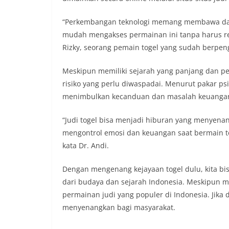
“Perkembangan teknologi memang membawa dampa
mudah mengakses permainan ini tanpa harus rep
Rizky, seorang pemain togel yang sudah berpe
Meskipun memiliki sejarah yang panjang dan pe
risiko yang perlu diwaspadai. Menurut pakar psik
menimbulkan kecanduan dan masalah keuangan j
“Judi togel bisa menjadi hiburan yang menyenan
mengontrol emosi dan keuangan saat bermain to
kata Dr. Andi.
Dengan mengenang kejayaan togel dulu, kita bi
dari budaya dan sejarah Indonesia. Meskipun mem
permainan judi yang populer di Indonesia. Jika 
menyenangkan bagi masyarakat.