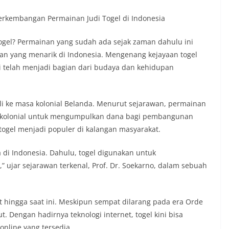
erkembangan Permainan Judi Togel di Indonesia
togel? Permainan yang sudah ada sejak zaman dahulu ini
an yang menarik di Indonesia. Mengenang kejayaan togel
i telah menjadi bagian dari budaya dan kehidupan
bali ke masa kolonial Belanda. Menurut sejarawan, permainan
ah kolonial untuk mengumpulkan dana bagi pembangunan
 togel menjadi populer di kalangan masyarakat.
di Indonesia. Dahulu, togel digunakan untuk
ujar sejarawan terkenal, Prof. Dr. Soekarno, dalam sebuah
t hingga saat ini. Meskipun sempat dilarang pada era Orde
. Dengan hadirnya teknologi internet, togel kini bisa
 online yang tersedia.