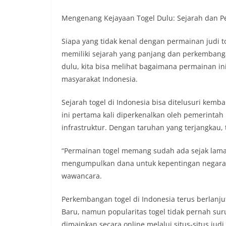
Mengenang Kejayaan Togel Dulu: Sejarah dan P
Siapa yang tidak kenal dengan permainan judi 
memiliki sejarah yang panjang dan perkembang
dulu, kita bisa melihat bagaimana permainan in
masyarakat Indonesia.
Sejarah togel di Indonesia bisa ditelusuri kem
ini pertama kali diperkenalkan oleh pemerint
infrastruktur. Dengan taruhan yang terjangkau,
“Permainan togel memang sudah ada sejak lama 
mengumpulkan dana untuk kepentingan negara,” 
wawancara.
Perkembangan togel di Indonesia terus berlanju
Baru, namun popularitas togel tidak pernah surut
dimainkan secara online melalui situs-situs judi