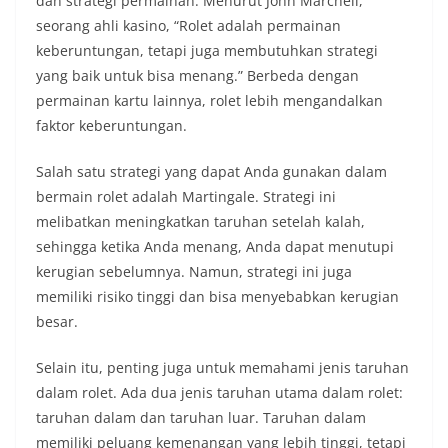
dan strategi permainan. Menurut John Marchell,
seorang ahli kasino, “Rolet adalah permainan
keberuntungan, tetapi juga membutuhkan strategi
yang baik untuk bisa menang.” Berbeda dengan
permainan kartu lainnya, rolet lebih mengandalkan
faktor keberuntungan.
Salah satu strategi yang dapat Anda gunakan dalam
bermain rolet adalah Martingale. Strategi ini
melibatkan meningkatkan taruhan setelah kalah,
sehingga ketika Anda menang, Anda dapat menutupi
kerugian sebelumnya. Namun, strategi ini juga
memiliki risiko tinggi dan bisa menyebabkan kerugian
besar.
Selain itu, penting juga untuk memahami jenis taruhan
dalam rolet. Ada dua jenis taruhan utama dalam rolet:
taruhan dalam dan taruhan luar. Taruhan dalam
memiliki peluang kemenangan yang lebih tinggi, tetapi