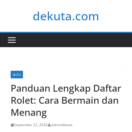
Skip
dekuta.com
to
content
BLOG
Panduan Lengkap Daftar
Rolet: Cara Bermain dan
Menang
September 22, 2024
admindekuta