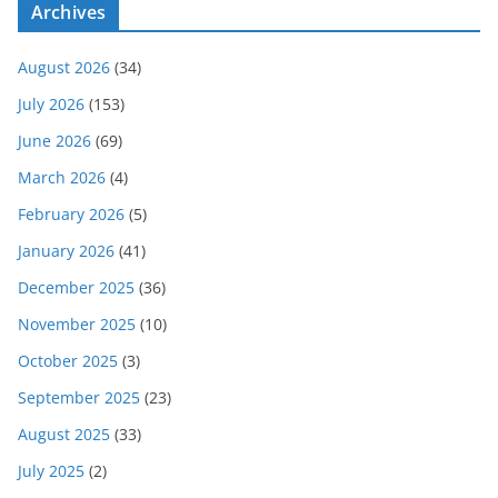
Archives
August 2026
(34)
July 2026
(153)
June 2026
(69)
March 2026
(4)
February 2026
(5)
January 2026
(41)
December 2025
(36)
November 2025
(10)
October 2025
(3)
September 2025
(23)
August 2025
(33)
July 2025
(2)