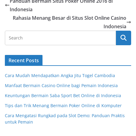
Panduan Bermain Situs Poker Online 2016 di
Indonesia
Rahasia Menang Besar di Situs Slot Online Casino
Indonesia
Recent Posts
Cara Mudah Mendapatkan Angka Jitu Togel Cambodia
Manfaat Bermain Casino Online bagi Pemain Indonesia
Keuntungan Bermain Saba Sport Bet Online di Indonesia
Tips dan Trik Menang Bermain Poker Online di Komputer
Cara Mengatasi Rungkad pada Slot Demo: Panduan Praktis
untuk Pemain