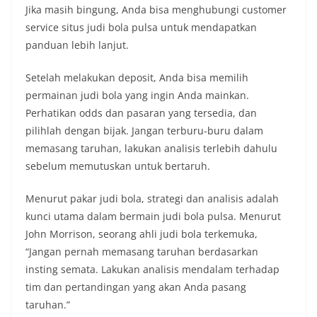
Jika masih bingung, Anda bisa menghubungi customer
service situs judi bola pulsa untuk mendapatkan
panduan lebih lanjut.
Setelah melakukan deposit, Anda bisa memilih
permainan judi bola yang ingin Anda mainkan.
Perhatikan odds dan pasaran yang tersedia, dan
pilihlah dengan bijak. Jangan terburu-buru dalam
memasang taruhan, lakukan analisis terlebih dahulu
sebelum memutuskan untuk bertaruh.
Menurut pakar judi bola, strategi dan analisis adalah
kunci utama dalam bermain judi bola pulsa. Menurut
John Morrison, seorang ahli judi bola terkemuka,
“Jangan pernah memasang taruhan berdasarkan
insting semata. Lakukan analisis mendalam terhadap
tim dan pertandingan yang akan Anda pasang
taruhan.”