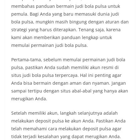
membahas panduan bermain judi bola pulsa untuk
pemula. Bagi Anda yang baru memasuki dunia judi
bola pulsa, mungkin masih bingung dengan aturan dan
strategi yang harus diterapkan. Tenang saja, karena
kami akan memberikan panduan lengkap untuk
memulai permainan judi bola pulsa.
Pertama-tama, sebelum memulai permainan judi bola
pulsa, pastikan Anda sudah memiliki akun resmi di
situs judi bola pulsa terpercaya. Hal ini penting agar
Anda bisa bermain dengan aman dan nyaman. Jangan
sampai tertipu dengan situs abal-abal yang hanya akan
merugikan Anda.
Setelah memiliki akun, langkah selanjutnya adalah
melakukan deposit pulsa ke akun Anda. Pastikan Anda
telah memahami cara melakukan deposit pulsa agar
tidak terjadi kesalahan yang dapat merugikan Anda.