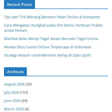
Recent Posts
Tips dan Trik Menang Bermain Poker Online di Komputer
Cara Mengatasi Rungkad pada Slot Demo: Panduan Praktis
untuk Pemain
Manfaat Buku Mimpi Togel dalam Bermain Togel Online
Review Situs Casino Online Terpercaya di Indonesia
Strategi Ampuh untuk Bermain Parlay di Saba Sport
Archives
August 2026
(30)
July 2026
(153)
June 2026
(69)
March 2026
(4)