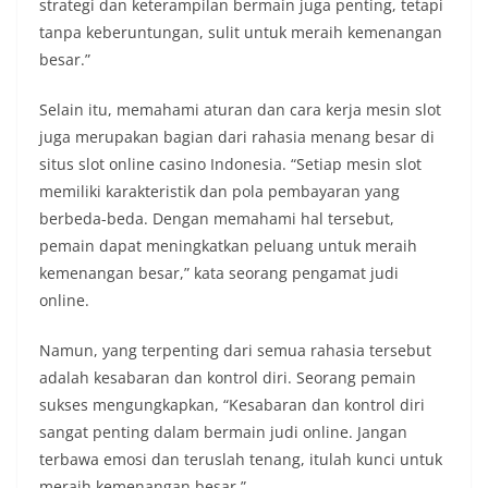
strategi dan keterampilan bermain juga penting, tetapi
tanpa keberuntungan, sulit untuk meraih kemenangan
besar.”
Selain itu, memahami aturan dan cara kerja mesin slot
juga merupakan bagian dari rahasia menang besar di
situs slot online casino Indonesia. “Setiap mesin slot
memiliki karakteristik dan pola pembayaran yang
berbeda-beda. Dengan memahami hal tersebut,
pemain dapat meningkatkan peluang untuk meraih
kemenangan besar,” kata seorang pengamat judi
online.
Namun, yang terpenting dari semua rahasia tersebut
adalah kesabaran dan kontrol diri. Seorang pemain
sukses mengungkapkan, “Kesabaran dan kontrol diri
sangat penting dalam bermain judi online. Jangan
terbawa emosi dan teruslah tenang, itulah kunci untuk
meraih kemenangan besar.”