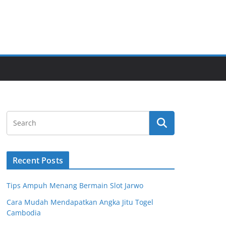
Recent Posts
Tips Ampuh Menang Bermain Slot Jarwo
Cara Mudah Mendapatkan Angka Jitu Togel
Cambodia