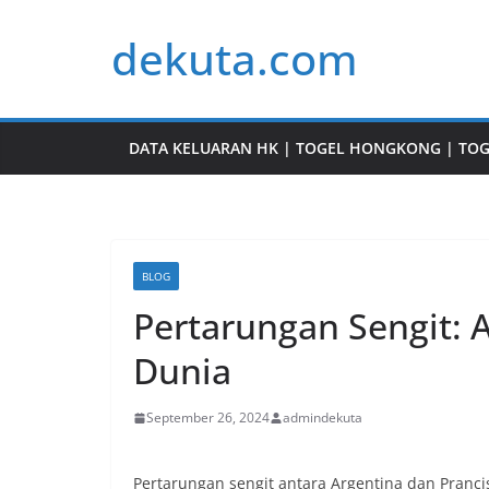
Skip
dekuta.com
to
content
DATA KELUARAN HK | TOGEL HONGKONG | TOGE
BLOG
Pertarungan Sengit: A
Dunia
September 26, 2024
admindekuta
Pertarungan sengit antara Argentina dan Prancis