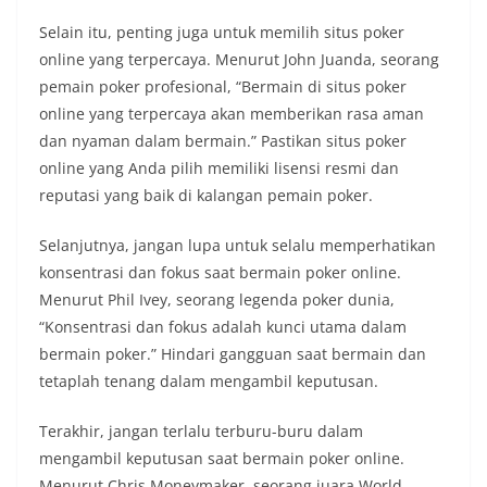
Selain itu, penting juga untuk memilih situs poker
online yang terpercaya. Menurut John Juanda, seorang
pemain poker profesional, “Bermain di situs poker
online yang terpercaya akan memberikan rasa aman
dan nyaman dalam bermain.” Pastikan situs poker
online yang Anda pilih memiliki lisensi resmi dan
reputasi yang baik di kalangan pemain poker.
Selanjutnya, jangan lupa untuk selalu memperhatikan
konsentrasi dan fokus saat bermain poker online.
Menurut Phil Ivey, seorang legenda poker dunia,
“Konsentrasi dan fokus adalah kunci utama dalam
bermain poker.” Hindari gangguan saat bermain dan
tetaplah tenang dalam mengambil keputusan.
Terakhir, jangan terlalu terburu-buru dalam
mengambil keputusan saat bermain poker online.
Menurut Chris Moneymaker, seorang juara World