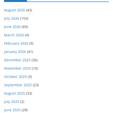
August 2026
(43)
July 2026
(153)
June 2026
(69)
March 2026
(4)
February 2026
(5)
January 2026
(41)
December 2025
(36)
November 2025
(10)
October 2025
(3)
September 2025
(23)
August 2025
(33)
July 2025
(2)
June 2025
(28)