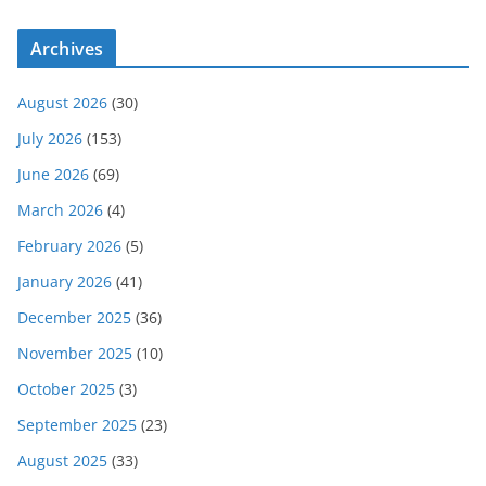
Archives
August 2026
(30)
July 2026
(153)
June 2026
(69)
March 2026
(4)
February 2026
(5)
January 2026
(41)
December 2025
(36)
November 2025
(10)
October 2025
(3)
September 2025
(23)
August 2025
(33)