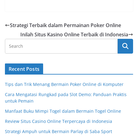
Strategi Terbaik dalam Permainan Poker Online
Inilah Situs Kasino Online Terbaik di Indonesia
Recent Posts
Tips dan Trik Menang Bermain Poker Online di Komputer
Cara Mengatasi Rungkad pada Slot Demo: Panduan Praktis
untuk Pemain
Manfaat Buku Mimpi Togel dalam Bermain Togel Online
Review Situs Casino Online Terpercaya di Indonesia
Strategi Ampuh untuk Bermain Parlay di Saba Sport