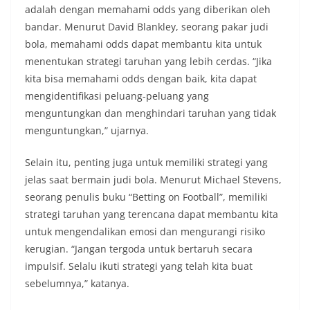
adalah dengan memahami odds yang diberikan oleh
bandar. Menurut David Blankley, seorang pakar judi
bola, memahami odds dapat membantu kita untuk
menentukan strategi taruhan yang lebih cerdas. “Jika
kita bisa memahami odds dengan baik, kita dapat
mengidentifikasi peluang-peluang yang
menguntungkan dan menghindari taruhan yang tidak
menguntungkan,” ujarnya.
Selain itu, penting juga untuk memiliki strategi yang
jelas saat bermain judi bola. Menurut Michael Stevens,
seorang penulis buku “Betting on Football”, memiliki
strategi taruhan yang terencana dapat membantu kita
untuk mengendalikan emosi dan mengurangi risiko
kerugian. “Jangan tergoda untuk bertaruh secara
impulsif. Selalu ikuti strategi yang telah kita buat
sebelumnya,” katanya.