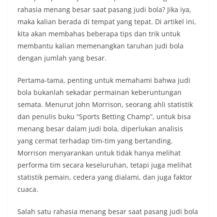
rahasia menang besar saat pasang judi bola? Jika iya,
maka kalian berada di tempat yang tepat. Di artikel ini,
kita akan membahas beberapa tips dan trik untuk
membantu kalian memenangkan taruhan judi bola
dengan jumlah yang besar.
Pertama-tama, penting untuk memahami bahwa judi
bola bukanlah sekadar permainan keberuntungan
semata. Menurut John Morrison, seorang ahli statistik
dan penulis buku “Sports Betting Champ”, untuk bisa
menang besar dalam judi bola, diperlukan analisis
yang cermat terhadap tim-tim yang bertanding.
Morrison menyarankan untuk tidak hanya melihat
performa tim secara keseluruhan, tetapi juga melihat
statistik pemain, cedera yang dialami, dan juga faktor
cuaca.
Salah satu rahasia menang besar saat pasang judi bola