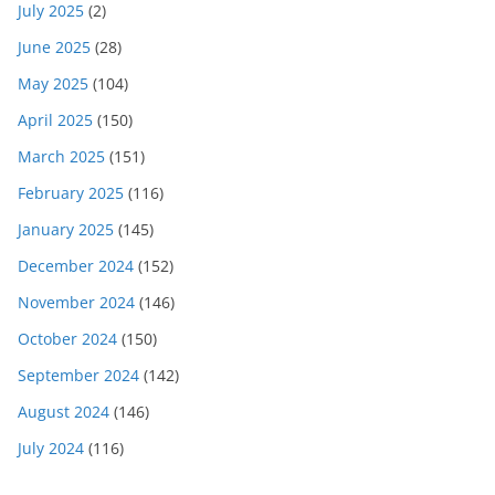
July 2025
(2)
June 2025
(28)
May 2025
(104)
April 2025
(150)
March 2025
(151)
February 2025
(116)
January 2025
(145)
December 2024
(152)
November 2024
(146)
October 2024
(150)
September 2024
(142)
August 2024
(146)
July 2024
(116)