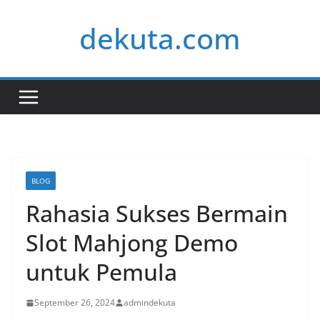
Skip
dekuta.com
to
content
BLOG
Rahasia Sukses Bermain
Slot Mahjong Demo
untuk Pemula
September 26, 2024
admindekuta