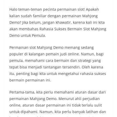
Halo teman-teman pecinta permainan slot! Apakah
kalian sudah familiar dengan permainan Mahjong
Demo? Jika belum, jangan khawatir, karena kali ini kita
akan membahas Rahasia Sukses Bermain Slot Mahjong
Demo untuk Pemula.
Permainan slot Mahjong Demo memang sedang
populer di kalangan pemain judi online. Namun, bagi
pemula, memahami cara bermain dan strategi yang
tepat bisa menjadi tantangan tersendiri. Oleh karena
itu, penting bagi kita untuk mengetahui rahasia sukses
bermain permainan ini.
Pertama-tama, kita perlu memahami aturan dasar dari
permainan Mahjong Demo. Menurut ahli perjudian
online, aturan dasar permainan ini tidak terlalu sulit
untuk dipahami. Namun, kita perlu banyak latihan dan