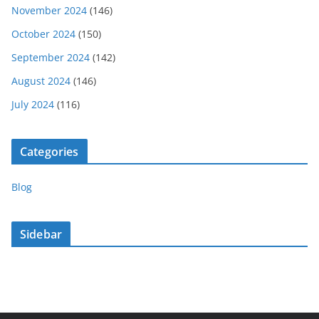
November 2024
(146)
October 2024
(150)
September 2024
(142)
August 2024
(146)
July 2024
(116)
Categories
Blog
Sidebar